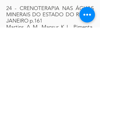
24 - CRENOTERAPIA NAS ÁGUAS
MINERAIS DO ESTADO DO RIO DE
JANEIRO p.161
Martins, A. M., Mansur, K. L., Pimenta,
T. S., Caetano, L. C.
25 - AVALIAÇÃO DO NÍVEL DE
CONTAMINAÇÃO DAS ÁGUAS
SUBTERRÂNEAS DA CIDADE DE
PARINTINS, AMAZONAS,
BRASIL p.169
Marmos, J. L., Aguiar, C. J. B.
26 - CARACTERIZAÇÃO
GEOQUÍMICA DAS ÁGUAS DE
SISTEMA DE ABASTECIMENTO
PÚBLICO DA AMAZÔNIA
ORIENTAL p.174
Macambira, E. M. B., Viglio, E. P.
27 - ELEMENTOS QUÍMICOS EM