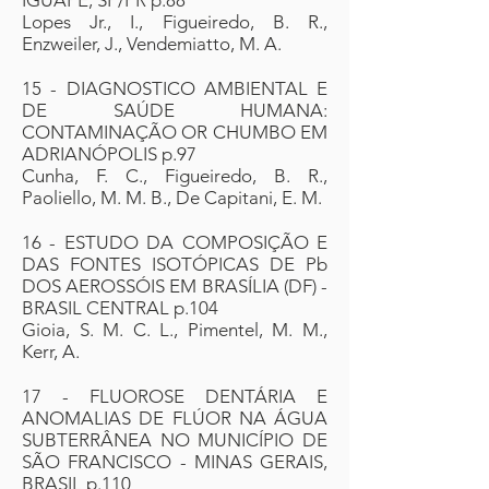
IGUAPE, SP/PR p.88
Lopes Jr., I., Figueiredo, B. R.,
Enzweiler, J., Vendemiatto, M. A.
15 - DIAGNOSTICO AMBIENTAL E
DE SAÚDE HUMANA:
CONTAMINAÇÃO OR CHUMBO EM
ADRIANÓPOLIS p.97
Cunha, F. C., Figueiredo, B. R.,
Paoliello, M. M. B., De Capitani, E. M.
16 - ESTUDO DA COMPOSIÇÃO E
DAS FONTES ISOTÓPICAS DE Pb
DOS AEROSSÓIS EM BRASÍLIA (DF) -
BRASIL CENTRAL p.104
Gioia, S. M. C. L., Pimentel, M. M.,
Kerr, A.
17 - FLUOROSE DENTÁRIA E
ANOMALIAS DE FLÚOR NA ÁGUA
SUBTERRÂNEA NO MUNICÍPIO DE
SÃO FRANCISCO - MINAS GERAIS,
BRASIL p.110