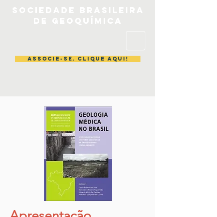
Sociedade brasileira
de geoquímica
ASSOCIE-SE. CLIQUE AQUI!
Apresentação