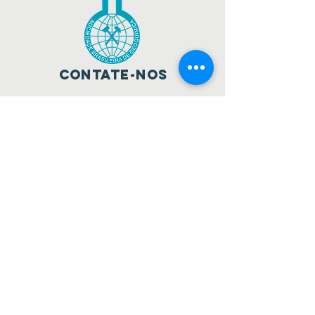
Contate-nos
Av. Franklin Roosevelt, 39 - 701 -
Centro, Rio de Janeiro - RJ.
CEP:
20021-120
sbgq.org@gmail.com
Conecte-se conosco
seja um sócio sbgq!
Inscrever-se