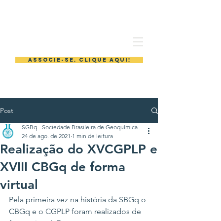
Sociedade brasileira
de geoquímica
ASSOCIE-SE. CLIQUE AQUI!
Post
SGBq - Sociedade Brasileira de Geoquímica
24 de ago. de 2021
1 min de leitura
Realização do XVCGPLP e
XVIII CBGq de forma
virtual
Pela primeira vez na história da SBGq o 
CBGq e o CGPLP foram realizados de 